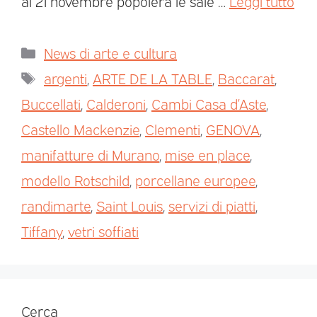
al 21 novembre popolerà le sale …
Leggi tutto
News di arte e cultura
argenti
,
ARTE DE LA TABLE
,
Baccarat
,
Buccellati
,
Calderoni
,
Cambi Casa d’Aste
,
Castello Mackenzie
,
Clementi
,
GENOVA
,
manifatture di Murano
,
mise en place
,
modello Rotschild
,
porcellane europee
,
randimarte
,
Saint Louis
,
servizi di piatti
,
Tiffany
,
vetri soffiati
Cerca