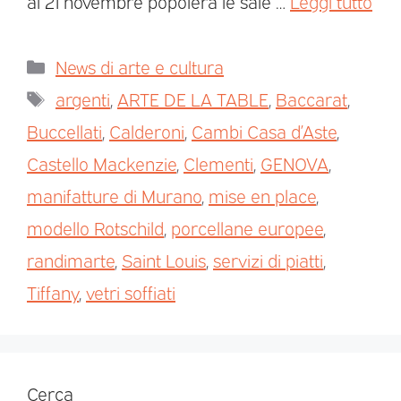
al 21 novembre popolerà le sale …
Leggi tutto
News di arte e cultura
argenti
,
ARTE DE LA TABLE
,
Baccarat
,
Buccellati
,
Calderoni
,
Cambi Casa d’Aste
,
Castello Mackenzie
,
Clementi
,
GENOVA
,
manifatture di Murano
,
mise en place
,
modello Rotschild
,
porcellane europee
,
randimarte
,
Saint Louis
,
servizi di piatti
,
Tiffany
,
vetri soffiati
Cerca