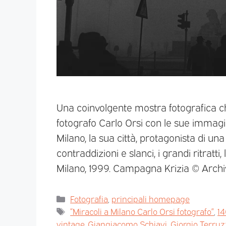
Una coinvolgente mostra fotografica ch
fotografo Carlo Orsi con le sue immagin
Milano, la sua città, protagonista di un
contraddizioni e slanci, i grandi ritratti
Milano, 1999. Campagna Krizia © Archi
Fotografia
,
principali homepage
“Miracoli a Milano Carlo Orsi fotografo”
,
14
vintage
,
Giangiacomo Schiavi
,
Giorgio Terruz