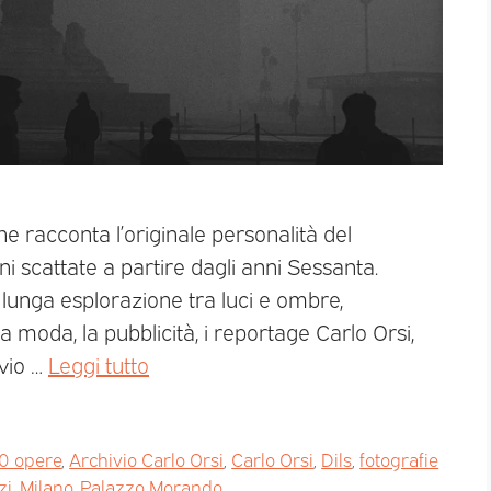
e racconta l’originale personalità del
i scattate a partire dagli anni Sessanta.
a lunga esplorazione tra luci e ombre,
, la moda, la pubblicità, i reportage Carlo Orsi,
vio …
Leggi tutto
0 opere
,
Archivio Carlo Orsi
,
Carlo Orsi
,
Dils
,
fotografie
zi
,
Milano
,
Palazzo Morando