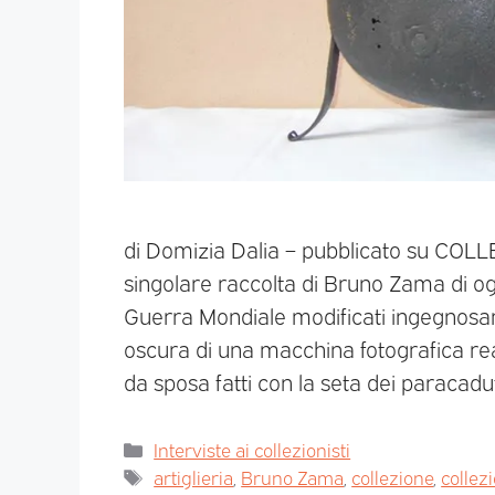
di Domizia Dalia – pubblicato su CO
singolare raccolta di Bruno Zama di ogge
Guerra Mondiale modificati ingegnosam
oscura di una macchina fotografica rea
da sposa fatti con la seta dei paracadut
Interviste ai collezionisti
artiglieria
,
Bruno Zama
,
collezione
,
collez