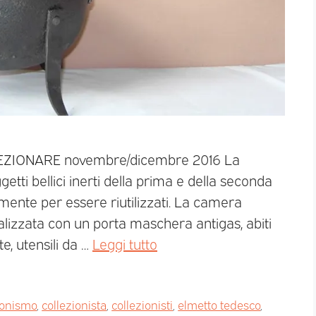
LLEZIONARE novembre/dicembre 2016 La
tti bellici inerti della prima e della seconda
ente per essere riutilizzati. La camera
lizzata con un porta maschera antigas, abiti
e, utensili da …
Leggi tutto
ionismo
,
collezionista
,
collezionisti
,
elmetto tedesco
,