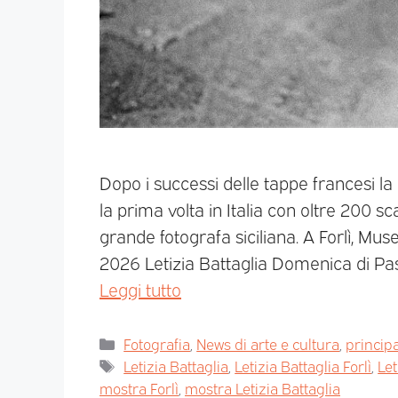
Dopo i successi delle tappe francesi la
la prima volta in Italia con oltre 200 sc
grande fotografa siciliana. A Forlì, Mus
2026 Letizia Battaglia Domenica di Pasq
Leggi tutto
Fotografia
,
News di arte e cultura
,
princip
Letizia Battaglia
,
Letizia Battaglia Forlì
,
Let
mostra Forlì
,
mostra Letizia Battaglia