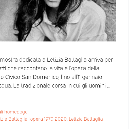
 mostra dedicata a Letizia Battaglia arriva per
atti che raccontano la vita e l’opera della
eo Civico San Domenico, fino all’11 gennaio
ua. La tradizionale corsa in cui gli uomini …
ali homepage
izia Battaglia l'opera 1970 2020
,
Letizia Battaglia