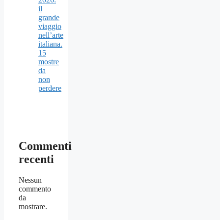
il
grande
viaggio
nell’arte
italiana.
15
mostre
da
non
perdere
Commenti
recenti
Nessun
commento
da
mostrare.