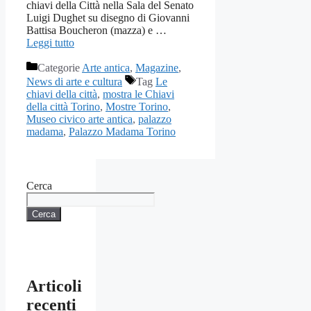
chiavi della Città nella Sala del Senato
Luigi Dughet su disegno di Giovanni
Battisa Boucheron (mazza) e …
Leggi tutto
Categorie
Arte antica
,
Magazine
,
News di arte e cultura
Tag
Le
chiavi della città
,
mostra le Chiavi
della città Torino
,
Mostre Torino
,
Museo civico arte antica
,
palazzo
madama
,
Palazzo Madama Torino
Cerca
Cerca
Articoli
recenti