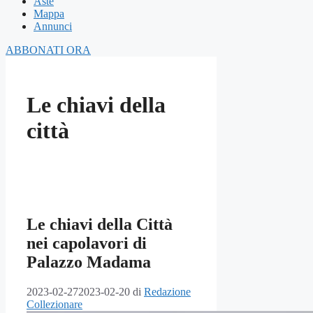
Aste
Mappa
Annunci
ABBONATI ORA
Le chiavi della
città
Le chiavi della Città
nei capolavori di
Palazzo Madama
2023-02-27
2023-02-20
di
Redazione
Collezionare