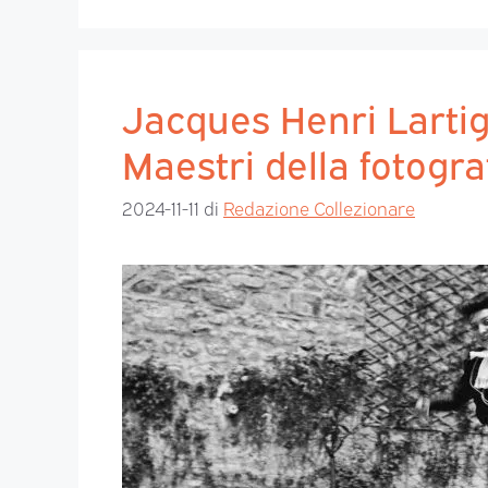
Jacques Henri Larti
Maestri della fotogr
2024-11-11
di
Redazione Collezionare