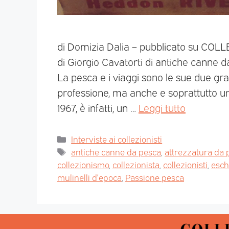
di Domizia Dalia – pubblicato su COLL
di Giorgio Cavatorti di antiche canne da
La pesca e i viaggi sono le sue due gr
professione, ma anche e soprattutto un
1967, è infatti, un …
Leggi tutto
Interviste ai collezionisti
antiche canne da pesca
,
attrezzatura da 
collezionismo
,
collezionista
,
collezionisti
,
esche
mulinelli d’epoca
,
Passione pesca