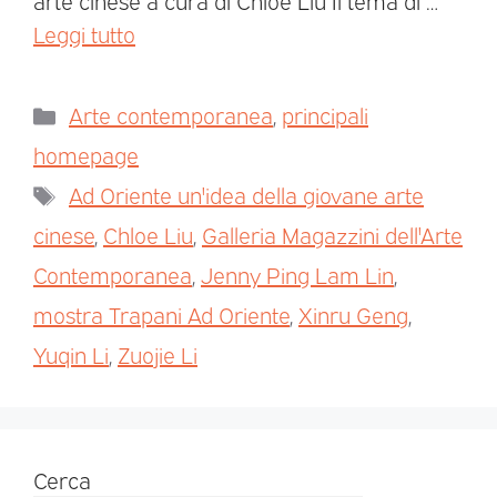
arte cinese a cura di Chloe Liu Il tema di …
Leggi tutto
Arte contemporanea
,
principali
homepage
Ad Oriente un'idea della giovane arte
cinese
,
Chloe Liu
,
Galleria Magazzini dell'Arte
Contemporanea
,
Jenny Ping Lam Lin
,
mostra Trapani Ad Oriente
,
Xinru Geng
,
Yuqin Li
,
Zuojie Li
Cerca