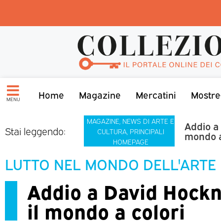
Home
Magazine
Mercatini
Mostre
MENU
MAGAZINE
,
NEWS DI ARTE E
Addio a 
Stai leggendo:
CULTURA
,
PRINCIPALI
mondo a
HOMEPAGE
LUTTO NEL MONDO DELL'ARTE
Addio a David Hockne
il mondo a colori