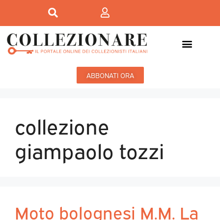
Mostre-Mercato
Mostre d’arte
ABBONATI ORA
collezione
giampaolo tozzi
Moto bolognesi M.M. La