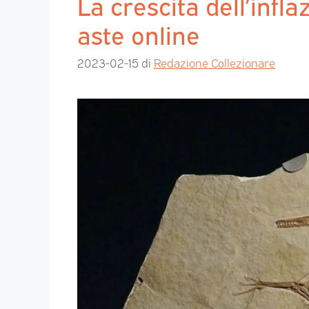
La crescita dell’infla
aste online
2023-02-15
di
Redazione Collezionare