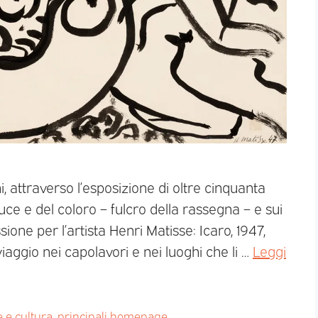
, attraverso l’esposizione di oltre cinquanta
uce e del coloro – fulcro della rassegna – e sui
ione per l’artista Henri Matisse: Icaro, 1947,
ggio nei capolavori e nei luoghi che li …
Leggi
e e cultura
,
principali homepage