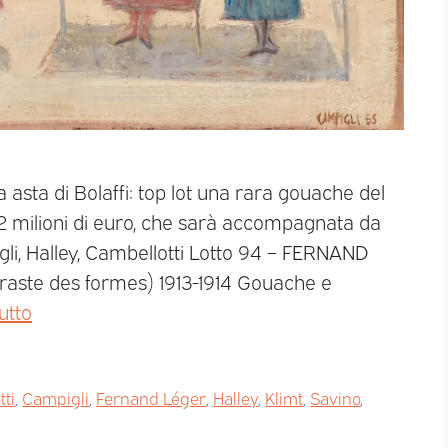
 asta di Bolaffi: top lot una rara gouache del
1,2 milioni di euro, che sarà accompagnata da
gli, Halley, Cambellotti Lotto 94 – FERNAND
raste des formes) 1913-1914 Gouache e
utto
ti
,
Campigli
,
Fernand Léger
,
Halley
,
Klimt
,
Savino
,