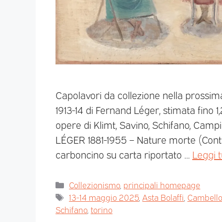
Capolavori da collezione nella prossima
1913-14 di Fernand Léger, stimata fino 
opere di Klimt, Savino, Schifano, Campi
LÉGER 1881-1955 – Nature morte (Cont
carboncino su carta riportato …
Leggi t
Collezionismo
,
principali homepage
13-14 maggio 2025
,
Asta Bolaffi
,
Cambellot
Schifano
,
torino