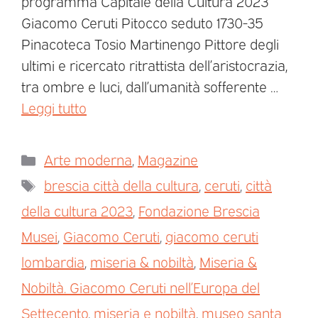
programma Capitale della Cultura 2023
Giacomo Ceruti Pitocco seduto 1730-35
Pinacoteca Tosio Martinengo Pittore degli
ultimi e ricercato ritrattista dell’aristocrazia,
tra ombre e luci, dall’umanità sofferente …
Leggi tutto
Arte moderna
,
Magazine
brescia città della cultura
,
ceruti
,
città
della cultura 2023
,
Fondazione Brescia
Musei
,
Giacomo Ceruti
,
giacomo ceruti
lombardia
,
miseria & nobiltà
,
Miseria &
Nobiltà. Giacomo Ceruti nell’Europa del
Settecento
,
miseria e nobiltà
,
museo santa