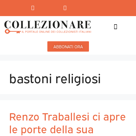
Mostre-Mercato
Mostre d’arte
ABBONATI ORA
bastoni religiosi
Renzo Traballesi ci apre
le porte della sua