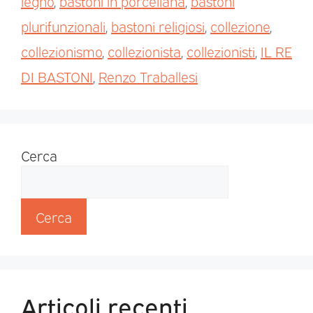
legno
,
bastoni in porcellana
,
bastoni
plurifunzionali
,
bastoni religiosi
,
collezione
,
collezionismo
,
collezionista
,
collezionisti
,
IL RE
DI BASTONI
,
Renzo Traballesi
Cerca
Cerca
Articoli recenti