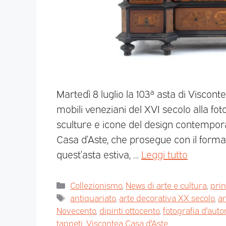
Martedì 8 luglio la 103ª asta di Viscon
mobili veneziani del XVI secolo alla fot
sculture e icone del design contempora
Casa d’Aste, che prosegue con il for
quest’asta estiva, …
Leggi tutto
Collezionismo
,
News di arte e cultura
,
pri
antiquariato
,
arte decorativa XX secolo
,
ar
Novecento
,
dipinti ottocento
,
fotografia d'auto
tappeti
,
Viscontea Casa d'Aste