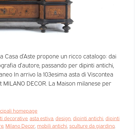
tea Casa d’Aste propone un ricco catalogo: dai
ografia d’autore, passando per dipinti antichi,
neo In arrivo la 103esima asta di Viscontea
mat MILANO DECOR. La Maison milanese per
ncipali homepage
ti decorative
,
asta estiva
,
design
,
dipinti antichi
,
dipinti
re
,
Milano Decor
,
mobili antichi
,
sculture da giardino
,