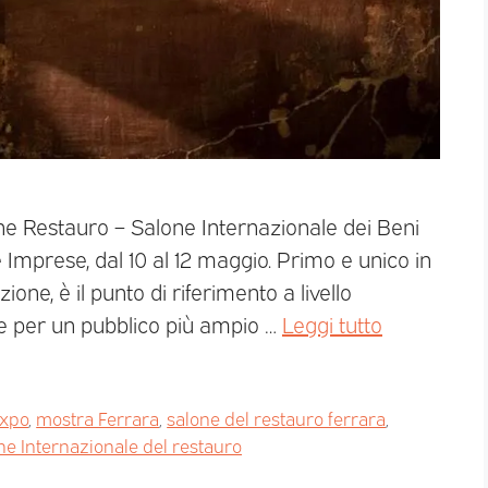
ne Restauro – Salone Internazionale dei Beni
e Imprese, dal 10 al 12 maggio. Primo e unico in
izione, è il punto di riferimento a livello
che per un pubblico più ampio …
Leggi tutto
Expo
,
mostra Ferrara
,
salone del restauro ferrara
,
ne Internazionale del restauro