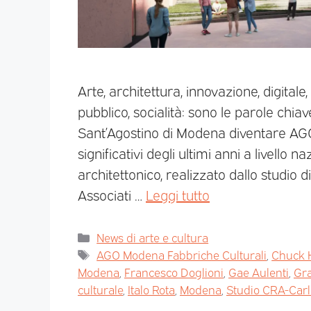
Arte, architettura, innovazione, digitale,
pubblico, socialità: sono le parole chi
Sant’Agostino di Modena diventare AGO, 
significativi degli ultimi anni a livello n
architettonico, realizzato dallo studio
Associati …
Leggi tutto
News di arte e cultura
AGO Modena Fabbriche Culturali
,
Chuck 
Modena
,
Francesco Doglioni
,
Gae Aulenti
,
Gra
culturale
,
Italo Rota
,
Modena
,
Studio CRA-Carlo