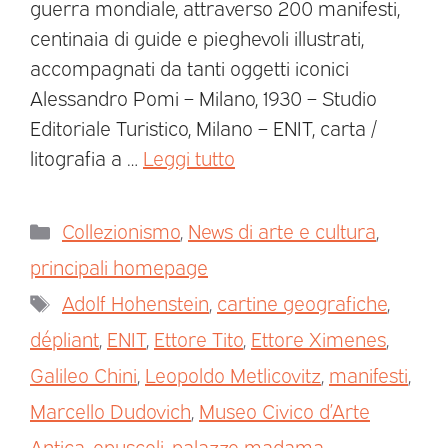
guerra mondiale, attraverso 200 manifesti,
centinaia di guide e pieghevoli illustrati,
accompagnati da tanti oggetti iconici
Alessandro Pomi – Milano, 1930 – Studio
Editoriale Turistico, Milano – ENIT, carta /
litografia a …
Leggi tutto
Collezionismo
,
News di arte e cultura
,
principali homepage
Adolf Hohenstein
,
cartine geografiche
,
dépliant
,
ENIT
,
Ettore Tito
,
Ettore Ximenes
,
Galileo Chini
,
Leopoldo Metlicovitz
,
manifesti
,
Marcello Dudovich
,
Museo Civico d’Arte
Antica
,
opuscoli
,
palazzo madama
,