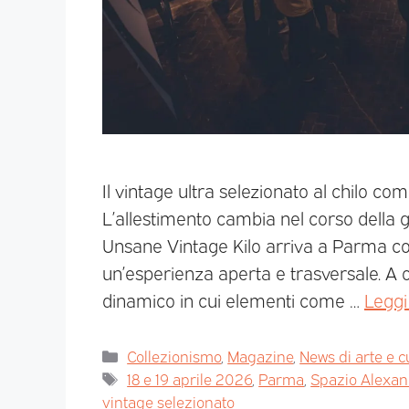
Il vintage ultra selezionato al chilo co
L’allestimento cambia nel corso della 
Unsane Vintage Kilo arriva a Parma con
un’esperienza aperta e trasversale. A 
dinamico in cui elementi come …
Leggi
Collezionismo
,
Magazine
,
News di arte e c
18 e 19 aprile 2026
,
Parma
,
Spazio Alexa
vintage selezionato