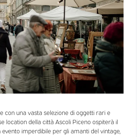
 con una vasta selezione di oggetti rari e
se location della città Ascoli Piceno ospiterà il
un evento imperdibile per gli amanti del vintage,