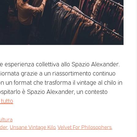
me esperienza collettiva allo Spazio Alexander.
giornata grazie a un riassortimento continuo
 un format che trasforma il vintage al chilo in
ospitarlo è Spazio Alexander, un contesto
 tutto
ultura
nder
,
Unsane Vintage Kilo
,
Velvet For Philosophers
,