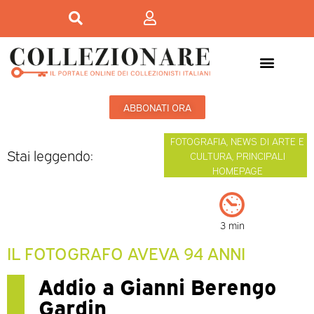
ABBONATI ORA
FOTOGRAFIA
,
NEWS DI ARTE E
Stai leggendo:
CULTURA
,
PRINCIPALI
HOMEPAGE
3 min
IL FOTOGRAFO AVEVA 94 ANNI
Addio a Gianni Berengo
Gardin