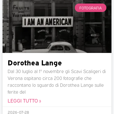
FOTOGRAFIA
Dorothea Lange
Dal 30 luglio al 1° novembre gli Scavi Scaligeri di
Verona ospitano circa 200 fotografie che
raccontano lo sguardo di Dorothea Lange sulle
ferite del
LEGGI TUTTO »
2026-07-28