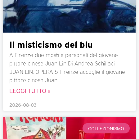
Il misticismo del blu
A Firenze due mostre personali del giovane
pittore cinese Juan Lin Di Andrea Schillaci
JUAN LIN. OPERA 5 Firenze accoglie il giovane
pittore cinese Juan
LEGGI TUTTO »
2026-08-03
COLLEZIONISMO