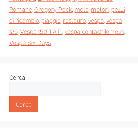
Romane
,
Gregory Peck
,
moto
,
motori
,
pezzi
di ricambio
,
piaggio
,
restauro
,
vespa
,
vespa
125
,
Vespa 150 T.A.P.
,
vespa contachilometri
,
Vespa Six Days
Cerca
Cerca