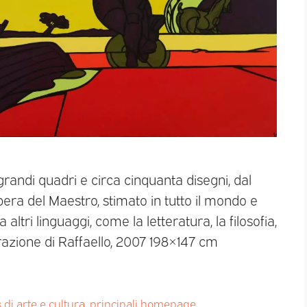
randi quadri e circa cinquanta disegni, dal
’opera del Maestro, stimato in tutto il mondo e
altri linguaggi, come la letteratura, la filosofia,
razione di Raffaello, 2007 198×147 cm
di arte e cultura
,
principali homepage