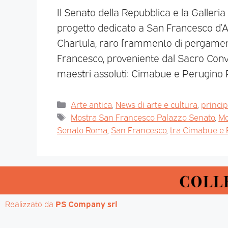
Il Senato della Repubblica e la Galleri
progetto dedicato a San Francesco d’As
Chartula, raro frammento di pergamena
Francesco, proveniente dal Sacro Conve
maestri assoluti: Cimabue e Perugino 
Arte antica
,
News di arte e cultura
,
princi
Mostra San Francesco Palazzo Senato
,
Mo
Senato Roma
,
San Francesco
,
tra Cimabue e P
Realizzato da 
PS Company srl