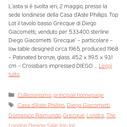
L’asta si è svolta ieri, 2 maggio, presso la
sede londinese della Casa d’Aste Phillips. Top
Lot il tavolo basso Grecque di Diego
Giacometti, venduto per 533.400 sterline
Diego Giacometti ‘Grecque’ – particolare –
low table designed circa 1965, produced 1968
– Patinated bronze, glass. 45.2 x 119.5 x 93.1
cm – Crossbars impressed DIEGO …
Leggi
tutto
Collezionismo
,
principali homepage
Casa d’Aste Phillips
,
Diego Giacometti
,
Domenico Raimondo
,
Grecque
,
Londra
,
The
London Design Sale
,
top lot