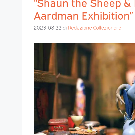
“Shaun the Sheep & F
Aardman Exhibition”
2023-08-22
di
Redazione Collezionare