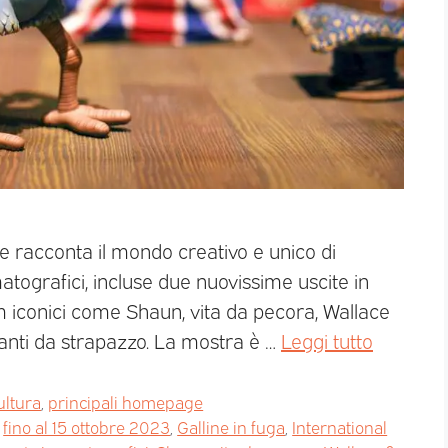
he racconta il mondo creativo e unico di
tografici, incluse due nuovissime uscite in
lm iconici come Shaun, vita da pecora, Wallace
iganti da strapazzo. La mostra è …
Leggi tutto
ultura
,
principali homepage
,
fino al 15 ottobre 2023
,
Galline in fuga
,
International