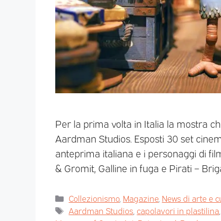
Per la prima volta in Italia la mostra c
Aardman Studios. Esposti 30 set cinema
anteprima italiana e i personaggi di fi
& Gromit, Galline in fuga e Pirati – Br
Collezionismo
,
Magazine
,
News di arte e c
Aardman Studios
,
capolavori in plastilina