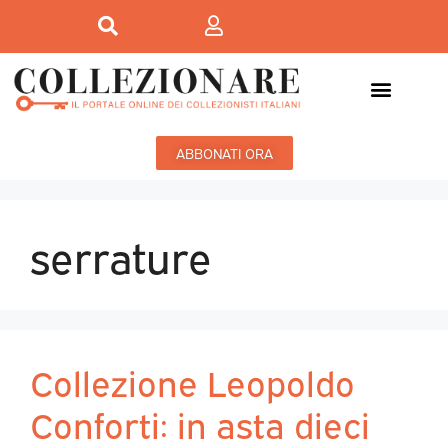
Mostre-Mercato
Mostre d’arte
ABBONATI ORA
serrature
Collezione Leopoldo
Conforti: in asta dieci