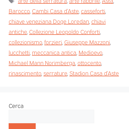
arte della serratura
,
arte fabbrile
,
Asta
,
Barocco
,
Cambi Casa d’Aste
,
casseforti
,
chiave veneziana Doge Loredan
,
chiavi
antiche
,
Collezione Leopoldo Conforti
,
collezionismo
,
forzieri
,
Giuseppe Mazzoni
,
lucchetti
,
meccanica antica
,
Medioevo
,
Michael Mann Norimberga
,
ottocento
,
rinascimento
,
serrature
,
Stadion Casa d’Aste
Cerca