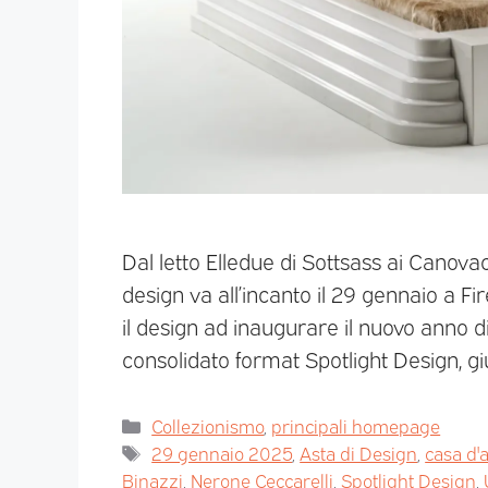
Dal letto Elledue di Sottsass ai Canovacc
design va all’incanto il 29 gennaio a F
il design ad inaugurare il nuovo anno di
consolidato format Spotlight Design, gi
Collezionismo
,
principali homepage
29 gennaio 2025
,
Asta di Design
,
casa d'
Binazzi
,
Nerone Ceccarelli
,
Spotlight Design
,