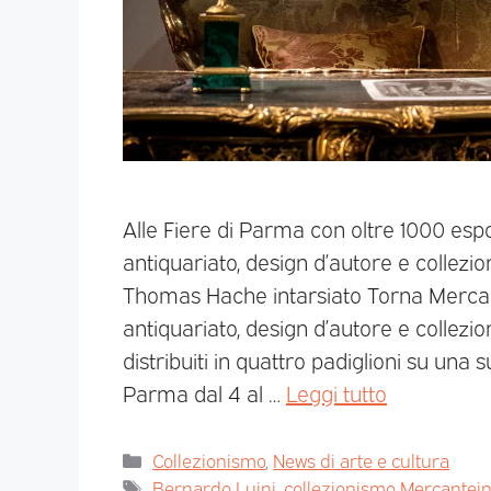
Alle Fiere di Parma con oltre 1000 esp
antiquariato, design d’autore e collezi
Thomas Hache intarsiato Torna Mercant
antiquariato, design d’autore e collezi
distribuiti in quattro padiglioni su una 
Parma dal 4 al …
Leggi tutto
Collezionismo
,
News di arte e cultura
Bernardo Luini
,
collezionismo Mercantein