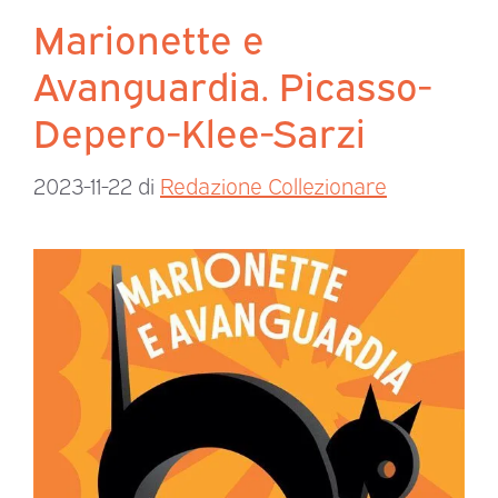
Marionette e
Avanguardia. Picasso-
Depero-Klee-Sarzi
2023-11-22
di
Redazione Collezionare