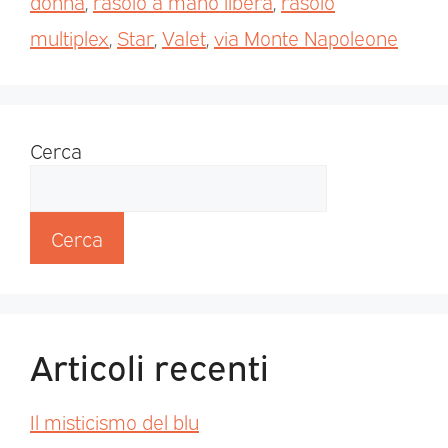
donna
,
rasoio a mano libera
,
rasoio
multiplex
,
Star
,
Valet
,
via Monte Napoleone
Cerca
Cerca
Articoli recenti
Il misticismo del blu