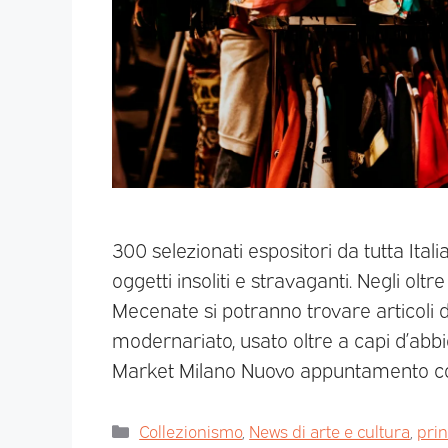
300 selezionati espositori da tutta Itali
oggetti insoliti e stravaganti. Negli ol
Mecenate si potranno trovare articoli di
modernariato, usato oltre a capi d’abbi
Market Milano Nuovo appuntamento co
Collezionismo
,
News di arte e cultura
,
pri