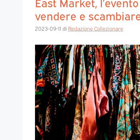
East Market, l’event
vendere e scambiar
2023-09-11
di
Redazione Collezionare