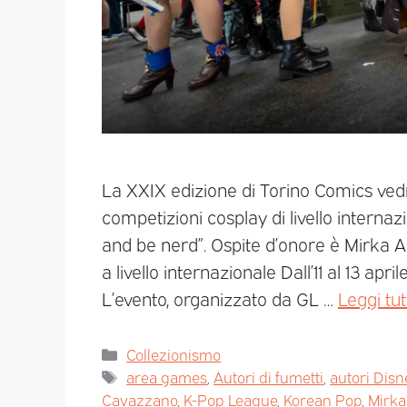
La XXIX edizione di Torino Comics vedr
competizioni cosplay di livello interna
and be nerd”. Ospite d’onore è Mirka And
a livello internazionale Dall’11 al 13 apr
L’evento, organizzato da GL …
Leggi tut
Collezionismo
area games
,
Autori di fumetti
,
autori Disn
Cavazzano
,
K-Pop League
,
Korean Pop
,
Mirka