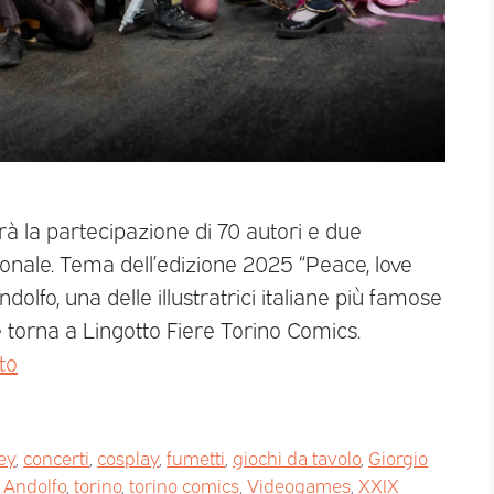
à la partecipazione di 70 autori e due
zionale. Tema dell’edizione 2025 “Peace, love
olfo, una delle illustratrici italiane più famose
ile torna a Lingotto Fiere Torino Comics.
to
ey
,
concerti
,
cosplay
,
fumetti
,
giochi da tavolo
,
Giorgio
 Andolfo
,
torino
,
torino comics
,
Videogames
,
XXIX