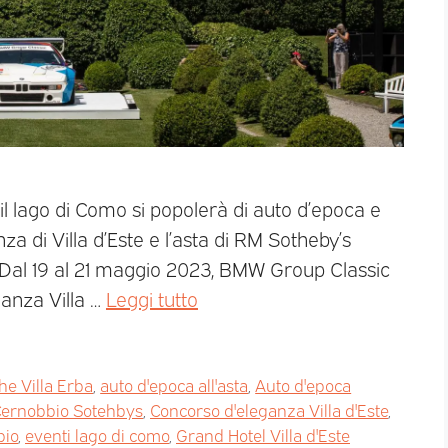
 il lago di Como si popolerà di auto d’epoca e
za di Villa d’Este e l’asta di RM Sotheby’s
2 Dal 19 al 21 maggio 2023, BMW Group Classic
ganza Villa …
Leggi tutto
he Villa Erba
,
auto d'epoca all'asta
,
Auto d'epoca
ernobbio Sotehbys
,
Concorso d'eleganza Villa d'Este
,
bio
,
eventi lago di como
,
Grand Hotel Villa d'Este