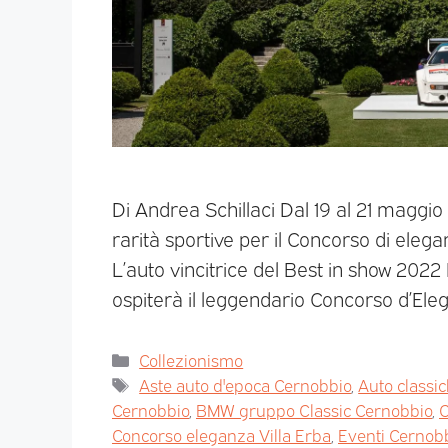
Di Andrea Schillaci Dal 19 al 21 maggio
rarità sportive per il Concorso di elegan
L’auto vincitrice del Best in show 202
ospiterà il leggendario Concorso d’Ele
Collezionismo
Aste auto d'epoca Cernobbio
,
Auto classic
Cernobbio
,
BMW gruppo Classic Cernobbio
,
C
Concorso eleganza Villa Erba
,
Eventi Cernob