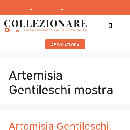
Mostre-Mercato
Mostre d’arte
ABBONATI ORA
Artemisia
Gentileschi mostra
Artemisia Gentileschi.