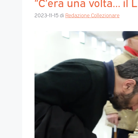
“C’era una volta… il L
2023-11-15
di
Redazione Collezionare