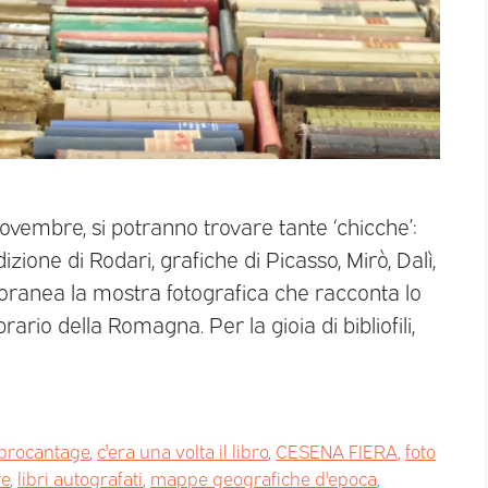
 novembre, si potranno trovare tante ‘chicche’:
ione di Rodari, grafiche di Picasso, Mirò, Dalì,
poranea la mostra fotografica che racconta lo
rario della Romagna. Per la gioia di bibliofili,
brocantage
,
c'era una volta il libro
,
CESENA FIERA
,
foto
re
,
libri autografati
,
mappe geografiche d'epoca
,