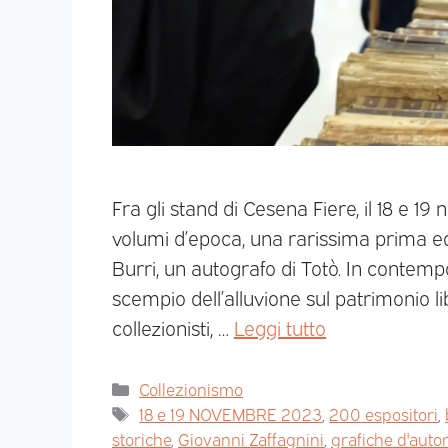
Fra gli stand di Cesena Fiere, il 18 e 19
volumi d’epoca, una rarissima prima ediz
Burri, un autografo di Totò. In contem
scempio dell’alluvione sul patrimonio lib
collezionisti, …
Leggi tutto
Collezionismo
18 e 19 NOVEMBRE 2023
,
200 espositori
,
storiche
,
Giovanni Zaffagnini
,
grafiche d'auto