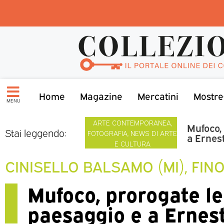
Home
Magazine
Mercatini
Mostre
MENU
ARTE CONTEMPORANEA
,
Mufoco,
Stai leggendo:
FOTOGRAFIA
,
NEWS DI ARTE
a Ernes
E CULTURA
CINISELLO BALSAMO (MI), FIN
Mufoco, prorogate le
paesaggio e a Ernes