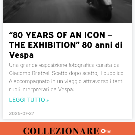
“80 YEARS OF AN ICON –
THE EXHIBITION” 80 anni di
Vespa
Una grande esposizione fotografica curata da
Giacomo Bretzel. Scatto dopo scatto, il pubblico
è accompagnato in un viaggio attraverso i tanti
ruoli interpretati da Vespa:
LEGGI TUTTO »
2026-07-27