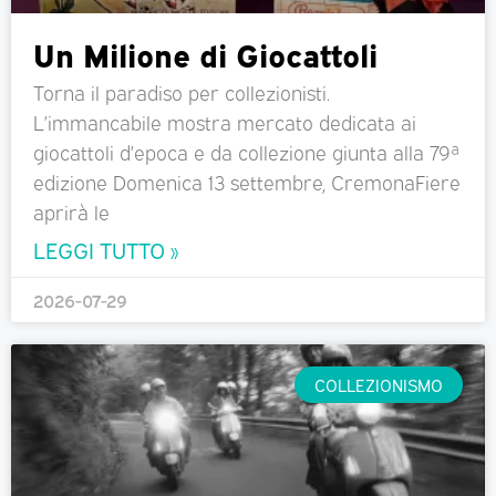
Un Milione di Giocattoli
Torna il paradiso per collezionisti.
L’immancabile mostra mercato dedicata ai
giocattoli d’epoca e da collezione giunta alla 79ª
edizione Domenica 13 settembre, CremonaFiere
aprirà le
LEGGI TUTTO »
2026-07-29
COLLEZIONISMO