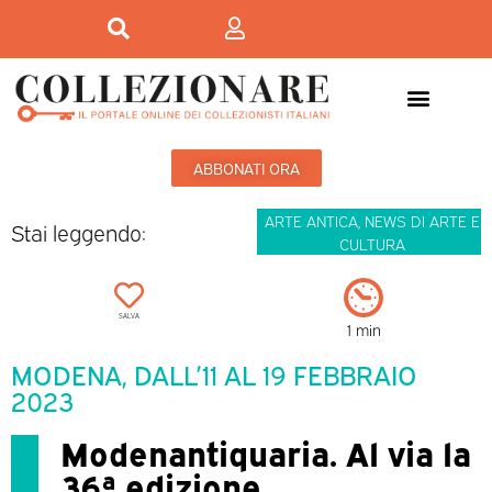
ABBONATI ORA
ARTE ANTICA
,
NEWS DI ARTE E
Stai leggendo:
CULTURA
SALVA
1 min
MODENA, DALL’11 AL 19 FEBBRAIO
2023
Modenantiquaria. Al via la
36ª edizione