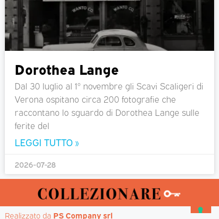
Dorothea Lange
Dal 30 luglio al 1° novembre gli Scavi Scaligeri di
Verona ospitano circa 200 fotografie che
raccontano lo sguardo di Dorothea Lange sulle
ferite del
LEGGI TUTTO »
2026-07-28
Realizzato da 
PS Company srl