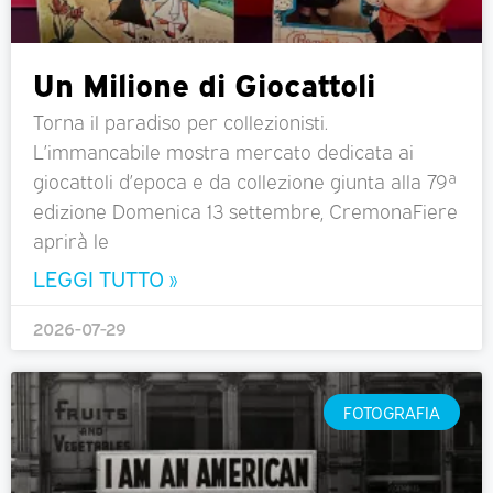
Un Milione di Giocattoli
Torna il paradiso per collezionisti.
L’immancabile mostra mercato dedicata ai
giocattoli d’epoca e da collezione giunta alla 79ª
edizione Domenica 13 settembre, CremonaFiere
aprirà le
LEGGI TUTTO »
2026-07-29
FOTOGRAFIA