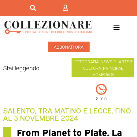
ABBONATI ORA
FOTOGRAFIA
,
NEWS DI ARTE E
Stai leggendo:
CULTURA
,
PRINCIPALI
HOMEPAGE
2 min
SALENTO, TRA MATINO E LECCE, FINO
AL 3 NOVEMBRE 2024
From Planet to Plate. La