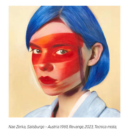
Nae Zerka, Salisburgo – Austria 1969, Revange, 2023, Tecnica mista,