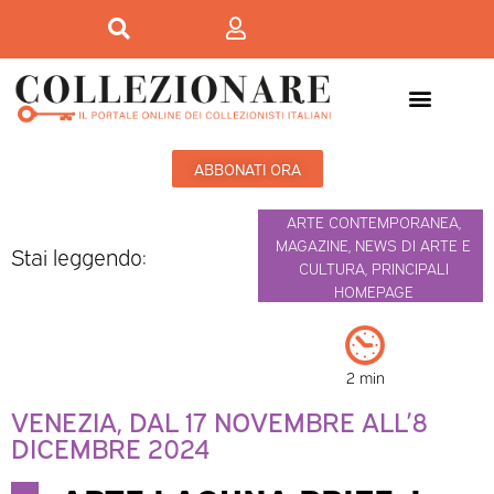
Mostre-Mercato
Mostre d’arte
ABBONATI ORA
ARTE CONTEMPORANEA
,
MAGAZINE
,
NEWS DI ARTE E
Stai leggendo:
CULTURA
,
PRINCIPALI
HOMEPAGE
2 min
VENEZIA, DAL 17 NOVEMBRE ALL’8
DICEMBRE 2024