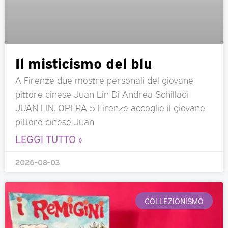
Il misticismo del blu
A Firenze due mostre personali del giovane
pittore cinese Juan Lin Di Andrea Schillaci
JUAN LIN. OPERA 5 Firenze accoglie il giovane
pittore cinese Juan
LEGGI TUTTO »
2026-08-03
COLLEZIONISMO