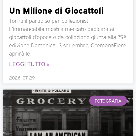
Un Milione di Giocattoli
Torna il paradiso per collezionisti.
L’immancabile mostra mercato dedicata ai
giocattoli d’epoca e da collezione giunta alla 79ª
edizione Domenica 13 settembre, CremonaFiere
aprirà le
LEGGI TUTTO »
2026-07-29
FOTOGRAFIA