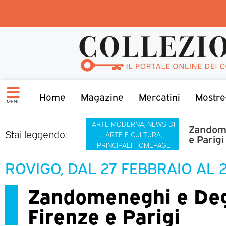
Home
Magazine
Mercatini
Mostre
MENU
ARTE MODERNA
,
NEWS DI
Zandome
Stai leggendo:
ARTE E CULTURA
,
e Parigi
PRINCIPALI HOMEPAGE
ROVIGO, DAL 27 FEBBRAIO AL 
Zandomeneghi e Deg
Firenze e Parigi