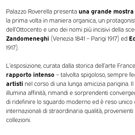
una grande mostra
Palazzo Roverella presenta
la prima volta in maniera organica, un protagonista
dell’Ottocento e uno dei nomi più incisivi della s
Zandomeneghi
E
(Venezia 1841 – Parigi 1917) ed
1917).
L’esposizione, curata dalla storica dell’arte Frances
rapporto intenso
– talvolta spigoloso, sempre f
artisti
nel corso di una lunga amicizia parigina. I
illumina affinità, rimandi e sorprendenti converg
di ridefinire lo sguardo moderno ed è reso unico d
internazionali di straordinaria qualità, provenient
collezioni.