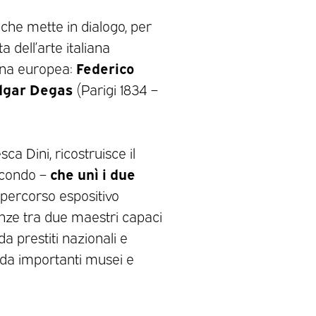
che mette in dialogo, per
 dell’arte italiana
Federico
cena europea:
dgar Degas
(Parigi 1834 –
ca Dini, ricostruisce il
che unì i due
econdo –
l percorso espositivo
enze tra due maestri capaci
a prestiti nazionali e
i da importanti musei e