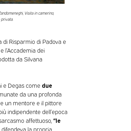
Zandomeneghi, Visita in camerino,
 privata.
 di Risparmio di Padova e
 e l’Accademia dei
odotta da Silvana
due
ghi e Degas come
munate da una profonda
 un mentore e il pittore
 il più indipendente dell’epoca
“le
sarcasmo affettuoso,
ga difendeva la propria