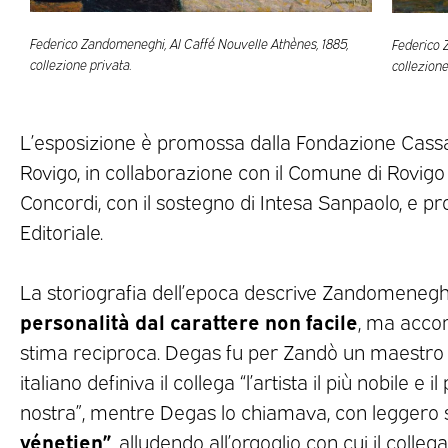
Federico Zandomeneghi, Al Caffé Nouvelle Athènes, 1885,
Federico 
collezione privata.
collezione
L’esposizione è promossa dalla Fondazione Cassa
Rovigo, in collaborazione con il Comune di Rovigo
Concordi, con il sostegno di Intesa Sanpaolo, e pr
Editoriale.
La storiografia dell’epoca descrive Zandomene
personalità dal carattere non facile
, ma acco
stima reciproca. Degas fu per Zandò un maestro e
italiano definiva il collega “l’artista il più nobile e
nostra”, mentre Degas lo chiamava, con leggero 
vénetien”
, alludendo all’orgoglio con cui il colle