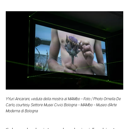
YYuri Ancarani, veduta della mostra al MAMbo – Foto / Photo Ornella De
Carlo, courtesy Settore Musei Civici Bologna – MAMbo – Museo d’Arte
Moderna di Bologna