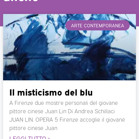
ARTE CONTEMPORANEA
Il misticismo del blu
A Firenze due mostre personali del giovane
pittore cinese Juan Lin Di Andrea Schillaci
JUAN LIN. OPERA 5 Firenze accoglie il giovane
pittore cinese Juan
LEGGI TUTTO »