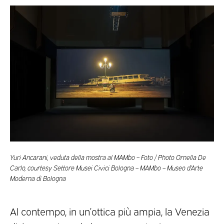
Yuri Ancarani, veduta della mostra al MAMbo – Foto / Photo Ornella De
Carlo, courtesy Settore Musei Civici Bologna – MAMbo – Museo d’Arte
Moderna di Bologna
Al contempo, in un’ottica più ampia, la Venezia