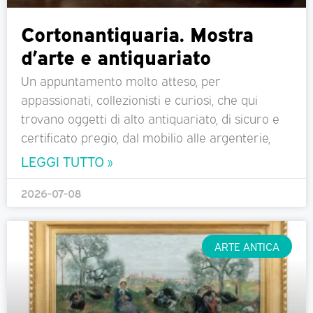
Cortonantiquaria. Mostra
d’arte e antiquariato
Un appuntamento molto atteso, per
appassionati, collezionisti e curiosi, che qui
trovano oggetti di alto antiquariato, di sicuro e
certificato pregio, dal mobilio alle argenterie,
LEGGI TUTTO »
2026-07-08
ARTE ANTICA