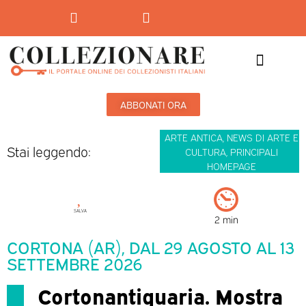
Mostre-Mercato
Mostre d’arte
ABBONATI ORA
ARTE ANTICA
,
NEWS DI ARTE E
Stai leggendo:
CULTURA
,
PRINCIPALI
HOMEPAGE
SALVA
2 min
CORTONA (AR), DAL 29 AGOSTO AL 13
SETTEMBRE 2026
Cortonantiquaria. Mostra