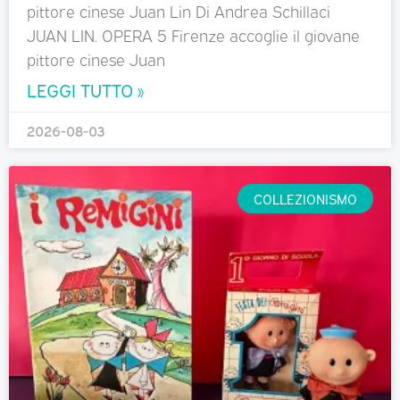
pittore cinese Juan Lin Di Andrea Schillaci
JUAN LIN. OPERA 5 Firenze accoglie il giovane
pittore cinese Juan
LEGGI TUTTO »
2026-08-03
COLLEZIONISMO