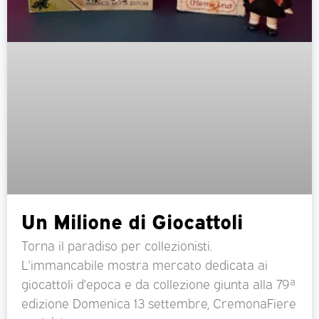
Un Milione di Giocattoli
Torna il paradiso per collezionisti.
L’immancabile mostra mercato dedicata ai
giocattoli d’epoca e da collezione giunta alla 79ª
edizione Domenica 13 settembre, CremonaFiere