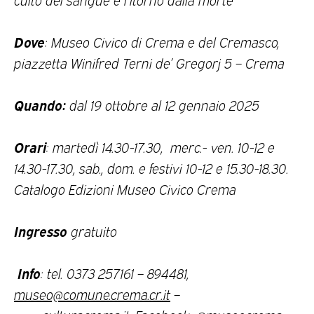
Dove
: Museo Civico di Crema e del Cremasco,
piazzetta Winifred Terni de’ Gregorj 5 – Crema
Quando:
dal 19 ottobre al 12 gennaio 2025
Orari
: martedì 14.30-17.30, merc.- ven. 10-12 e
14.30-17.30, sab., dom. e festivi 10-12 e 15.30-18.30.
Catalogo Edizioni Museo Civico Crema
Ingresso
gratuito
Info
: tel. 0373 257161 – 894481,
museo@comune.crema.cr.it
–