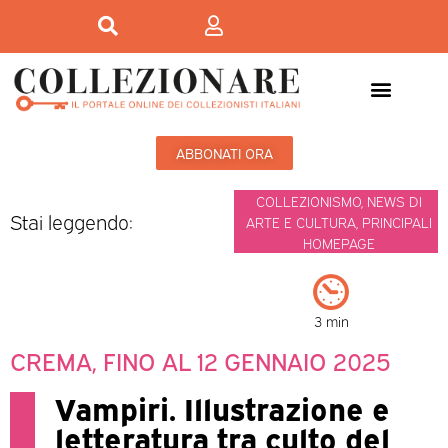
ABBONATI ORA
COLLEZIONISMO
,
NEWS DI
Stai leggendo:
ARTE E CULTURA
,
PRINCIPALI
HOMEPAGE
3 min
CREMA, FINO AL 12 GENNAIO 2025
Vampiri. Illustrazione e
letteratura tra culto del