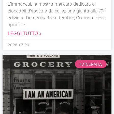
L’immancabile mostra mercato dedicata ai
giocattoli d’epoca e da collezione giunta alla 79ª
edizione Domenica 13 settembre, CremonaFiere
aprirà le
LEGGI TUTTO »
2026-07-29
FOTOGRAFIA