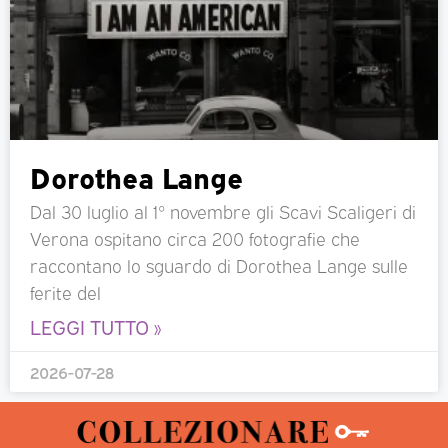
Dorothea Lange
Dal 30 luglio al 1° novembre gli Scavi Scaligeri di
Verona ospitano circa 200 fotografie che
raccontano lo sguardo di Dorothea Lange sulle
ferite del
LEGGI TUTTO »
2026-07-28