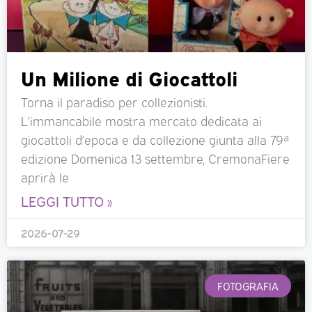
Un Milione di Giocattoli
Torna il paradiso per collezionisti.
L’immancabile mostra mercato dedicata ai
giocattoli d’epoca e da collezione giunta alla 79ª
edizione Domenica 13 settembre, CremonaFiere
aprirà le
LEGGI TUTTO »
2026-07-29
FOTOGRAFIA