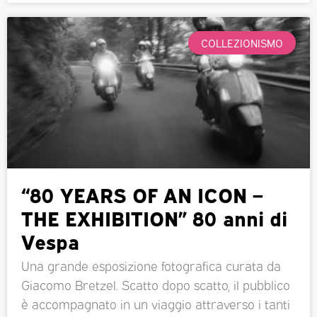
COLLEZIONISMO
“80 YEARS OF AN ICON –
THE EXHIBITION” 80 anni di
Vespa
Una grande esposizione fotografica curata da
Giacomo Bretzel. Scatto dopo scatto, il pubblico
è accompagnato in un viaggio attraverso i tanti